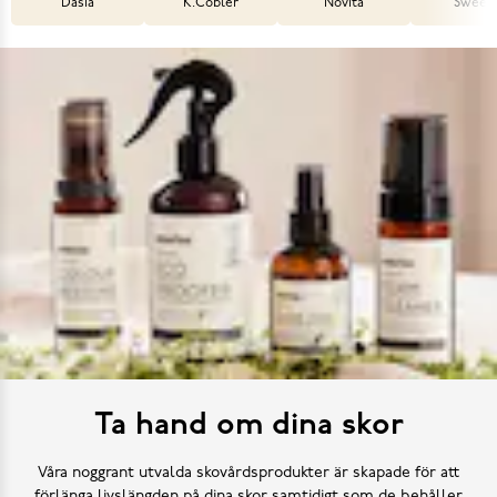
Dasia
K.Cobler
Novita
Sweek
Ta hand om dina skor
Våra noggrant utvalda skovårdsprodukter är skapade för att
förlänga livslängden på dina skor samtidigt som de behåller