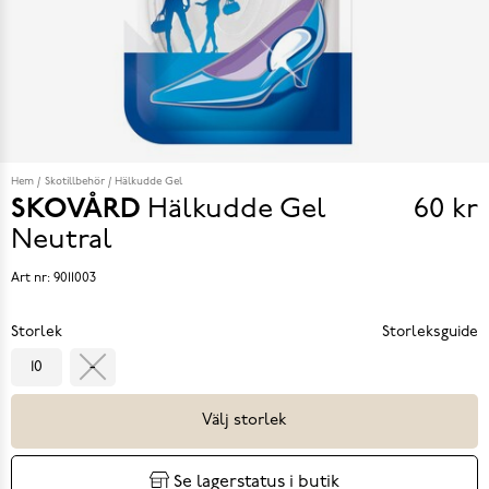
Hem
Skotillbehör
Hälkudde Gel
SKOVÅRD
Hälkudde Gel
60 kr
Pris
Neutral
60 k
Art nr:
9011003
Storlek
Storleksguide
10
-
Välj storlek
Se lagerstatus i butik