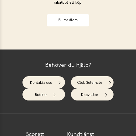
rabatt
på ett köp.
Bli medlem
Behöver du hjälp?
Kontakta oss
Club Solemate
Butiker
Köpvillkor
Scorett
Kundtjänst