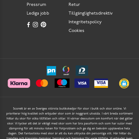
Pressrum
Retur
Lediga jobb
Tillgänglighetsdirektiv
Integritetspolicy
Cookies
Scorett är en av Sveriges största butikskedjor för skor i butik och skor online. Vi
prioriterar hög kvalitet och erbjuder skor som är noggrant utvalda. I vårt breda sortiment
hittar du skor för olika tillfällen och stilar. Vi värnar dessutom om komfort när det gäller
skor. Vi tycker att det är viktigt med skor som har bra passform och som har sulor med
dämpning för att minska risken för fotproblem och ge dig en bekväm upplevelse hela
dagen. Det fantastiska med skor är att du kan uttrycka din personliga stil. Här hittar du
trendiga och klassiska damskor, herrskor och barnskor för varje tillfälle. Vi erbjuder även