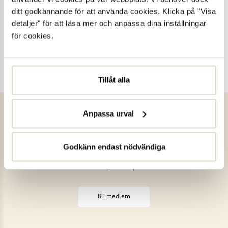
ditt godkännande för att använda cookies. Klicka på "Visa
Håkanssons
detaljer" för att läsa mer och anpassa dina inställningar
för cookies.
Wallenbergs
Tillåt alla
Anpassa urval
Bli vår solemate!
Som medlem i Club Solemate håller du dig uppdaterad med de
Godkänn endast nödvändiga
senaste nyheterna, får tillgång till exklusiva kampanjer och
bonuspoäng på allt du handlar. Som välkomstgåva ger vi dig
10%
rabatt
på ett köp.
Bli medlem