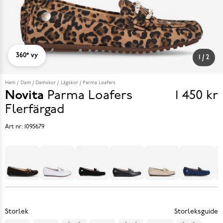
360° vy
1
/
2
Hem
Dam
Damskor
Lågskor
Parma Loafers
Novita
Parma Loafers
1 450 kr
Pris
Flerfärgad
1 450 k
Art nr:
1095679
Storlek
Storleksguide