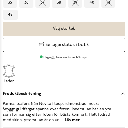
35
36
37
38
39
40
41
42
Välj storlek
Se lagerstatus i butik
I lager
Leverans inom 2-5 dagar
Läder
Produktbeskrivning
Parma, loafers från Novita i leopardmönstrad mocka.
Snyggt guldfärgat spänne över foten. Innersulan har en yta
som formar sig efter foten för bästa komfort. Helt fodrad
med skinn, yttersulan är en uni...
Läs mer