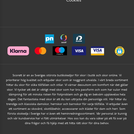
Cookies
Scorett är en av Sveriges största butikskedjor för skor i butik och skor online. Vi
prioriterar hög kvalitet och erbjuder skor som är noggrant utvalda. I vårt breda sortiment
hittar du skor för olika tillfällen och stilar. Vi värnar dessutom om komfort när det gäller
skor. Vi tycker att det är viktigt med skor som har bra passform och som har sulor med
dämpning för att minska risken för fotproblem och ge dig en bekväm upplevelse hela
dagen. Det fantastiska med skor är att du kan uttrycka din personliga stil. Här hittar du
trendiga och klassiska damskor, herrskor och barnskor för varje tillfälle. Vi erbjuder även
ett sortiment av skovård, skotillbehör, accessoarer och kläder för dam och herr. Som
första skokedja i Sverige har vi även ett heminredningssortiment. Vår personal är kunnig
och vår kundservice har vi fått utmärkelser. Hos oss kan du vara säker på att få svar på
dina frågor och få hjälp med att hitta rätt skor för dina behov.