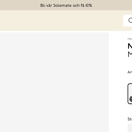
Bli vår Solemate och få 10%
He
N
M
Ar
St