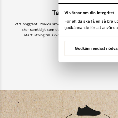
Ta hand om dina sk
Vi värnar om din integritet
För att du ska få en så bra 
Våra noggrant utvalda skovårdsprodukter är skapade för att f
godkännande för att använda c
skor samtidigt som de behåller deras ursprungliga skönh
återfuktning till skydd mot väder och slitage – vi har a
Godkänn endast nödvä
Köp skovård