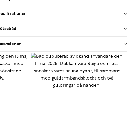
ecifikationer
ötselråd
ecensioner