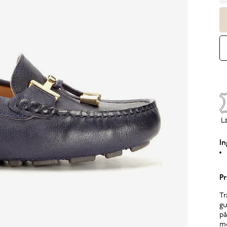
L
In
Pr
Tr
gu
på
me