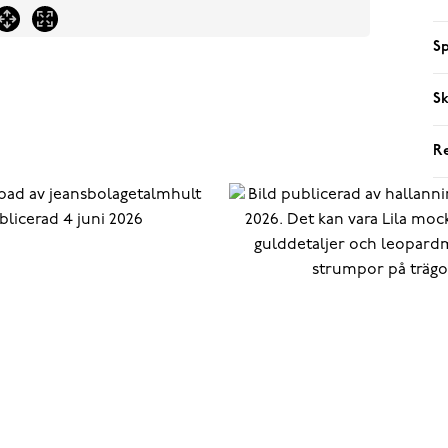
Sp
Sk
R