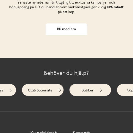
senaste nyheterna, får tillgång till exklusiva kampanjer och
bonuspoäng på allt du handlar. Som välkomstgåva ger vi dig
10% rabatt
på ett köp.
Bli medlem
Behöver du hjälp?
ss
Club Solemate
Butiker
Köp