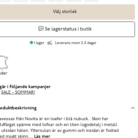
Välj storlek
Se lagerstatus i butik
I lager
Leverans inom 2-5 dagar
äder
går i följande kampanjer
SALE - SOMMAR!
oduktbeskrivning
avessas från Novita är en loafer i blå nubuck.. Skon har
ldfärgat spänne med tofsar och en liten logodetalj i metall
 utsidan hälen. Yttersulan är av gummi och insidan är fodrad
d mjukt skinn....
Läs mer