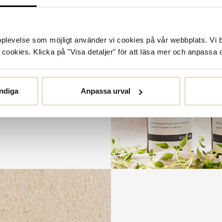
or
upplevelse som möjligt använder vi cookies på vår webbplats. Vi 
örlänga livslängden på dina
ookies. Klicka på "Visa detaljer" för att läsa mer och anpassa d
et. Från rengöring och
llt kan tänkas behöva.
ndiga
Anpassa urval