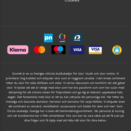
Cookies
Scorett är en av Sveriges största butikskedjor för skor i butik och skor online. Vi
prioriterar hög kvalitet och erbjuder skor som är noggrant utvalda. I vårt breda sortiment
hittar du skor för olika tillfällen och stilar. Vi värnar dessutom om komfort när det gäller
skor. Vi tycker att det är viktigt med skor som har bra passform och som har sulor med
dämpning för att minska risken för fotproblem och ge dig en bekväm upplevelse hela
dagen. Det fantastiska med skor är att du kan uttrycka din personliga stil. Här hittar du
trendiga och klassiska damskor, herrskor och barnskor för varje tillfälle. Vi erbjuder även
ett sortiment av skovård, skotillbehör, accessoarer och kläder för dam och herr. Som
första skokedja i Sverige har vi även ett heminredningssortiment. Vår personal är kunnig
och vår kundservice har vi fått utmärkelser. Hos oss kan du vara säker på att få svar på
dina frågor och få hjälp med att hitta rätt skor för dina behov.