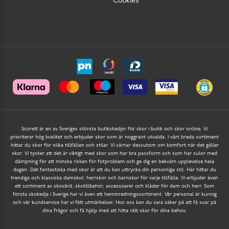
Cookies
Scorett är en av Sveriges största butikskedjor för skor i butik och skor online. Vi
prioriterar hög kvalitet och erbjuder skor som är noggrant utvalda. I vårt breda sortiment
hittar du skor för olika tillfällen och stilar. Vi värnar dessutom om komfort när det gäller
skor. Vi tycker att det är viktigt med skor som har bra passform och som har sulor med
dämpning för att minska risken för fotproblem och ge dig en bekväm upplevelse hela
dagen. Det fantastiska med skor är att du kan uttrycka din personliga stil. Här hittar du
trendiga och klassiska damskor, herrskor och barnskor för varje tillfälle. Vi erbjuder även
ett sortiment av skovård, skotillbehör, accessoarer och kläder för dam och herr. Som
första skokedja i Sverige har vi även ett heminredningssortiment. Vår personal är kunnig
och vår kundservice har vi fått utmärkelser. Hos oss kan du vara säker på att få svar på
dina frågor och få hjälp med att hitta rätt skor för dina behov.