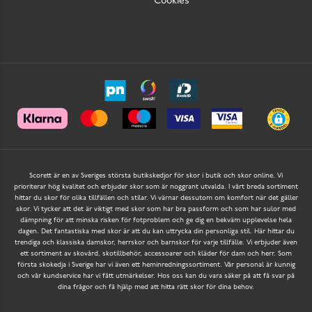
Cookies
Scorett är en av Sveriges största butikskedjor för skor i butik och skor online. Vi
prioriterar hög kvalitet och erbjuder skor som är noggrant utvalda. I vårt breda sortiment
hittar du skor för olika tillfällen och stilar. Vi värnar dessutom om komfort när det gäller
skor. Vi tycker att det är viktigt med skor som har bra passform och som har sulor med
dämpning för att minska risken för fotproblem och ge dig en bekväm upplevelse hela
dagen. Det fantastiska med skor är att du kan uttrycka din personliga stil. Här hittar du
trendiga och klassiska damskor, herrskor och barnskor för varje tillfälle. Vi erbjuder även
ett sortiment av skovård, skotillbehör, accessoarer och kläder för dam och herr. Som
första skokedja i Sverige har vi även ett heminredningssortiment. Vår personal är kunnig
och vår kundservice har vi fått utmärkelser. Hos oss kan du vara säker på att få svar på
dina frågor och få hjälp med att hitta rätt skor för dina behov.