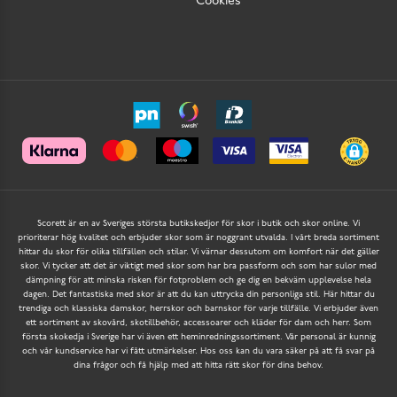
Cookies
Scorett är en av Sveriges största butikskedjor för skor i butik och skor online. Vi
prioriterar hög kvalitet och erbjuder skor som är noggrant utvalda. I vårt breda sortiment
hittar du skor för olika tillfällen och stilar. Vi värnar dessutom om komfort när det gäller
skor. Vi tycker att det är viktigt med skor som har bra passform och som har sulor med
dämpning för att minska risken för fotproblem och ge dig en bekväm upplevelse hela
dagen. Det fantastiska med skor är att du kan uttrycka din personliga stil. Här hittar du
trendiga och klassiska damskor, herrskor och barnskor för varje tillfälle. Vi erbjuder även
ett sortiment av skovård, skotillbehör, accessoarer och kläder för dam och herr. Som
första skokedja i Sverige har vi även ett heminredningssortiment. Vår personal är kunnig
och vår kundservice har vi fått utmärkelser. Hos oss kan du vara säker på att få svar på
dina frågor och få hjälp med att hitta rätt skor för dina behov.