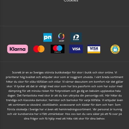
Cookies
Scorett är en av Sveriges största butikskedjor för skor i butik och skor online. Vi
prioriterar hög kvalitet och erbjuder skor som är noggrant utvalda. I vårt breda sortiment
hittar du skor för olika tillfällen och stilar. Vi värnar dessutom om komfort när det gäller
skor. Vi tycker att det är viktigt med skor som har bra passform och som har sulor med
dämpning för att minska risken för fotproblem och ge dig en bekväm upplevelse hela
dagen. Det fantastiska med skor är att du kan uttrycka din personliga stil. Här hittar du
trendiga och klassiska damskor, herrskor och barnskor för varje tillfälle. Vi erbjuder även
ett sortiment av skovård, skotillbehör, accessoarer och kläder för dam och herr. Som
första skokedja i Sverige har vi även ett heminredningssortiment. Vår personal är kunnig
och vår kundservice har vi fått utmärkelser. Hos oss kan du vara säker på att få svar på
dina frågor och få hjälp med att hitta rätt skor för dina behov.