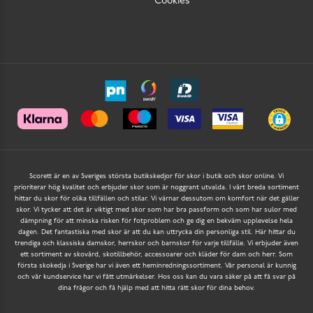
Cookies
Scorett är en av Sveriges största butikskedjor för skor i butik och skor online. Vi
prioriterar hög kvalitet och erbjuder skor som är noggrant utvalda. I vårt breda sortiment
hittar du skor för olika tillfällen och stilar. Vi värnar dessutom om komfort när det gäller
skor. Vi tycker att det är viktigt med skor som har bra passform och som har sulor med
dämpning för att minska risken för fotproblem och ge dig en bekväm upplevelse hela
dagen. Det fantastiska med skor är att du kan uttrycka din personliga stil. Här hittar du
trendiga och klassiska damskor, herrskor och barnskor för varje tillfälle. Vi erbjuder även
ett sortiment av skovård, skotillbehör, accessoarer och kläder för dam och herr. Som
första skokedja i Sverige har vi även ett heminredningssortiment. Vår personal är kunnig
och vår kundservice har vi fått utmärkelser. Hos oss kan du vara säker på att få svar på
dina frågor och få hjälp med att hitta rätt skor för dina behov.