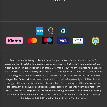
Cookies
Scorett är en av Sveriges största butikskedjor för skor i butik och skor online. Vi
prioriterar hög kvalitet och erbjuder skor som är noggrant utvalda. I vårt breda sortiment
hittar du skor för olika tillfällen och stilar. Vi värnar dessutom om komfort när det gäller
skor. Vi tycker att det är viktigt med skor som har bra passform och som har sulor med
dämpning för att minska risken för fotproblem och ge dig en bekväm upplevelse hela
dagen. Det fantastiska med skor är att du kan uttrycka din personliga stil. Här hittar du
trendiga och klassiska damskor, herrskor och barnskor för varje tillfälle. Vi erbjuder även
ett sortiment av skovård, skotillbehör, accessoarer och kläder för dam och herr. Som
första skokedja i Sverige har vi även ett heminredningssortiment. Vår personal är kunnig
och vår kundservice har vi fått utmärkelser. Hos oss kan du vara säker på att få svar på
dina frågor och få hjälp med att hitta rätt skor för dina behov.