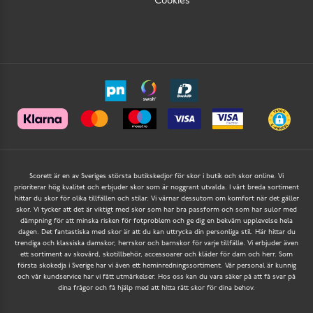
Cookies
Scorett är en av Sveriges största butikskedjor för skor i butik och skor online. Vi
prioriterar hög kvalitet och erbjuder skor som är noggrant utvalda. I vårt breda sortiment
hittar du skor för olika tillfällen och stilar. Vi värnar dessutom om komfort när det gäller
skor. Vi tycker att det är viktigt med skor som har bra passform och som har sulor med
dämpning för att minska risken för fotproblem och ge dig en bekväm upplevelse hela
dagen. Det fantastiska med skor är att du kan uttrycka din personliga stil. Här hittar du
trendiga och klassiska damskor, herrskor och barnskor för varje tillfälle. Vi erbjuder även
ett sortiment av skovård, skotillbehör, accessoarer och kläder för dam och herr. Som
första skokedja i Sverige har vi även ett heminredningssortiment. Vår personal är kunnig
och vår kundservice har vi fått utmärkelser. Hos oss kan du vara säker på att få svar på
dina frågor och få hjälp med att hitta rätt skor för dina behov.