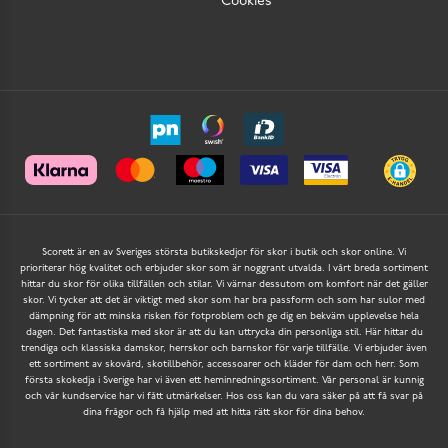
Cookies
Scorett är en av Sveriges största butikskedjor för skor i butik och skor online. Vi
prioriterar hög kvalitet och erbjuder skor som är noggrant utvalda. I vårt breda sortiment
hittar du skor för olika tillfällen och stilar. Vi värnar dessutom om komfort när det gäller
skor. Vi tycker att det är viktigt med skor som har bra passform och som har sulor med
dämpning för att minska risken för fotproblem och ge dig en bekväm upplevelse hela
dagen. Det fantastiska med skor är att du kan uttrycka din personliga stil. Här hittar du
trendiga och klassiska damskor, herrskor och barnskor för varje tillfälle. Vi erbjuder även
ett sortiment av skovård, skotillbehör, accessoarer och kläder för dam och herr. Som
första skokedja i Sverige har vi även ett heminredningssortiment. Vår personal är kunnig
och vår kundservice har vi fått utmärkelser. Hos oss kan du vara säker på att få svar på
dina frågor och få hjälp med att hitta rätt skor för dina behov.