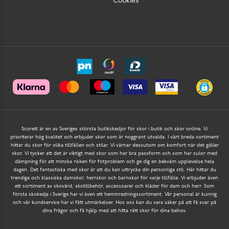
Cookies
Scorett är en av Sveriges största butikskedjor för skor i butik och skor online. Vi
prioriterar hög kvalitet och erbjuder skor som är noggrant utvalda. I vårt breda sortiment
hittar du skor för olika tillfällen och stilar. Vi värnar dessutom om komfort när det gäller
skor. Vi tycker att det är viktigt med skor som har bra passform och som har sulor med
dämpning för att minska risken för fotproblem och ge dig en bekväm upplevelse hela
dagen. Det fantastiska med skor är att du kan uttrycka din personliga stil. Här hittar du
trendiga och klassiska damskor, herrskor och barnskor för varje tillfälle. Vi erbjuder även
ett sortiment av skovård, skotillbehör, accessoarer och kläder för dam och herr. Som
första skokedja i Sverige har vi även ett heminredningssortiment. Vår personal är kunnig
och vår kundservice har vi fått utmärkelser. Hos oss kan du vara säker på att få svar på
dina frågor och få hjälp med att hitta rätt skor för dina behov.