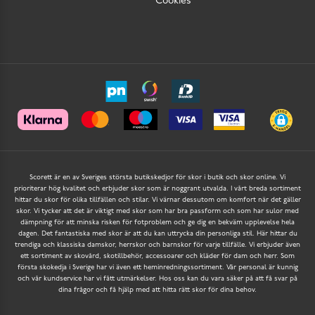
Cookies
Scorett är en av Sveriges största butikskedjor för skor i butik och skor online. Vi
prioriterar hög kvalitet och erbjuder skor som är noggrant utvalda. I vårt breda sortiment
hittar du skor för olika tillfällen och stilar. Vi värnar dessutom om komfort när det gäller
skor. Vi tycker att det är viktigt med skor som har bra passform och som har sulor med
dämpning för att minska risken för fotproblem och ge dig en bekväm upplevelse hela
dagen. Det fantastiska med skor är att du kan uttrycka din personliga stil. Här hittar du
trendiga och klassiska damskor, herrskor och barnskor för varje tillfälle. Vi erbjuder även
ett sortiment av skovård, skotillbehör, accessoarer och kläder för dam och herr. Som
första skokedja i Sverige har vi även ett heminredningssortiment. Vår personal är kunnig
och vår kundservice har vi fått utmärkelser. Hos oss kan du vara säker på att få svar på
dina frågor och få hjälp med att hitta rätt skor för dina behov.