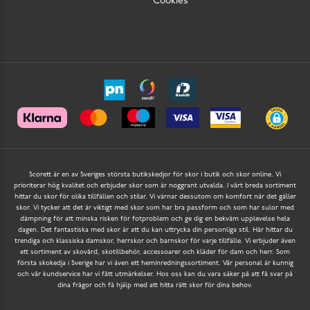
Cookies
Scorett är en av Sveriges största butikskedjor för skor i butik och skor online. Vi
prioriterar hög kvalitet och erbjuder skor som är noggrant utvalda. I vårt breda sortiment
hittar du skor för olika tillfällen och stilar. Vi värnar dessutom om komfort när det gäller
skor. Vi tycker att det är viktigt med skor som har bra passform och som har sulor med
dämpning för att minska risken för fotproblem och ge dig en bekväm upplevelse hela
dagen. Det fantastiska med skor är att du kan uttrycka din personliga stil. Här hittar du
trendiga och klassiska damskor, herrskor och barnskor för varje tillfälle. Vi erbjuder även
ett sortiment av skovård, skotillbehör, accessoarer och kläder för dam och herr. Som
första skokedja i Sverige har vi även ett heminredningssortiment. Vår personal är kunnig
och vår kundservice har vi fått utmärkelser. Hos oss kan du vara säker på att få svar på
dina frågor och få hjälp med att hitta rätt skor för dina behov.