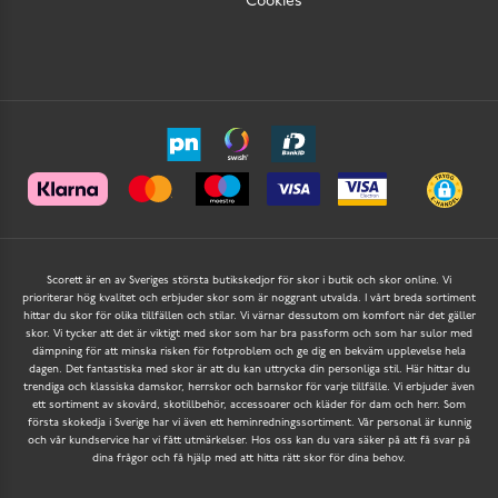
Cookies
Scorett är en av Sveriges största butikskedjor för skor i butik och skor online. Vi
prioriterar hög kvalitet och erbjuder skor som är noggrant utvalda. I vårt breda sortiment
hittar du skor för olika tillfällen och stilar. Vi värnar dessutom om komfort när det gäller
skor. Vi tycker att det är viktigt med skor som har bra passform och som har sulor med
dämpning för att minska risken för fotproblem och ge dig en bekväm upplevelse hela
dagen. Det fantastiska med skor är att du kan uttrycka din personliga stil. Här hittar du
trendiga och klassiska damskor, herrskor och barnskor för varje tillfälle. Vi erbjuder även
ett sortiment av skovård, skotillbehör, accessoarer och kläder för dam och herr. Som
första skokedja i Sverige har vi även ett heminredningssortiment. Vår personal är kunnig
och vår kundservice har vi fått utmärkelser. Hos oss kan du vara säker på att få svar på
dina frågor och få hjälp med att hitta rätt skor för dina behov.