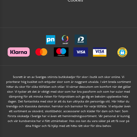
Cookies
Scorett är en av Sveriges största butikskedjor för skor i butik och skor online. Vi
prioriterar hög kvalitet och erbjuder skor som är noggrant utvalda. I vårt breda sortiment
hittar du skor för olika tillfällen och stilar. Vi värnar dessutom om komfort när det gäller
skor. Vi tycker att det är viktigt med skor som har bra passform och som har sulor med
dämpning för att minska risken för fotproblem och ge dig en bekväm upplevelse hela
dagen. Det fantastiska med skor är att du kan uttrycka din personliga stil. Här hittar du
trendiga och klassiska damskor, herrskor och barnskor för varje tillfälle. Vi erbjuder även
ett sortiment av skovård, skotillbehör, accessoarer och kläder för dam och herr. Som
första skokedja i Sverige har vi även ett heminredningssortiment. Vår personal är kunnig
och vår kundservice har vi fått utmärkelser. Hos oss kan du vara säker på att få svar på
dina frågor och få hjälp med att hitta rätt skor för dina behov.