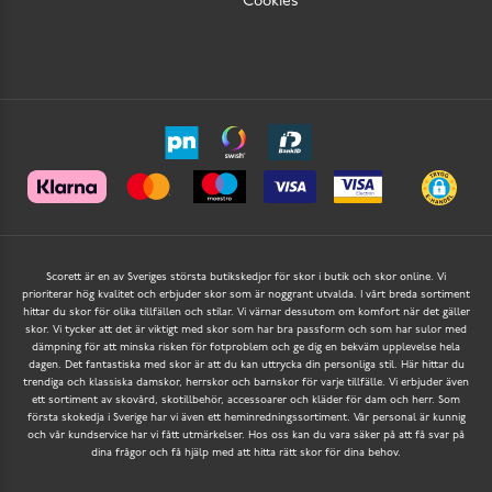
Cookies
Scorett är en av Sveriges största butikskedjor för skor i butik och skor online. Vi
prioriterar hög kvalitet och erbjuder skor som är noggrant utvalda. I vårt breda sortiment
hittar du skor för olika tillfällen och stilar. Vi värnar dessutom om komfort när det gäller
skor. Vi tycker att det är viktigt med skor som har bra passform och som har sulor med
dämpning för att minska risken för fotproblem och ge dig en bekväm upplevelse hela
dagen. Det fantastiska med skor är att du kan uttrycka din personliga stil. Här hittar du
trendiga och klassiska damskor, herrskor och barnskor för varje tillfälle. Vi erbjuder även
ett sortiment av skovård, skotillbehör, accessoarer och kläder för dam och herr. Som
första skokedja i Sverige har vi även ett heminredningssortiment. Vår personal är kunnig
och vår kundservice har vi fått utmärkelser. Hos oss kan du vara säker på att få svar på
dina frågor och få hjälp med att hitta rätt skor för dina behov.