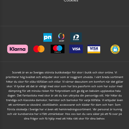
Cookies
Scorett är en av Sveriges största butikskedjor för skor i butik och skor online. Vi
prioriterar hög kvalitet och erbjuder skor som är noggrant utvalda. I vårt breda sortiment
hittar du skor för olika tillfällen och stilar. Vi värnar dessutom om komfort när det gäller
skor. Vi tycker att det är viktigt med skor som har bra passform och som har sulor med
dämpning för att minska risken för fotproblem och ge dig en bekväm upplevelse hela
dagen. Det fantastiska med skor är att du kan uttrycka din personliga stil. Här hittar du
trendiga och klassiska damskor, herrskor och barnskor för varje tillfälle. Vi erbjuder även
ett sortiment av skovård, skotillbehör, accessoarer och kläder för dam och herr. Som
första skokedja i Sverige har vi även ett heminredningssortiment. Vår personal är kunnig
och vår kundservice har vi fått utmärkelser. Hos oss kan du vara säker på att få svar på
dina frågor och få hjälp med att hitta rätt skor för dina behov.