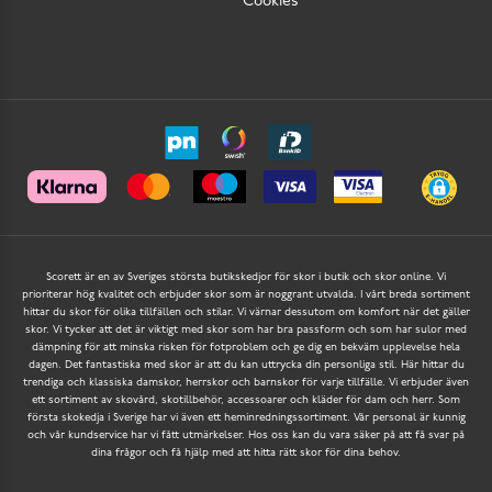
Cookies
Scorett är en av Sveriges största butikskedjor för skor i butik och skor online. Vi
prioriterar hög kvalitet och erbjuder skor som är noggrant utvalda. I vårt breda sortiment
hittar du skor för olika tillfällen och stilar. Vi värnar dessutom om komfort när det gäller
skor. Vi tycker att det är viktigt med skor som har bra passform och som har sulor med
dämpning för att minska risken för fotproblem och ge dig en bekväm upplevelse hela
dagen. Det fantastiska med skor är att du kan uttrycka din personliga stil. Här hittar du
trendiga och klassiska damskor, herrskor och barnskor för varje tillfälle. Vi erbjuder även
ett sortiment av skovård, skotillbehör, accessoarer och kläder för dam och herr. Som
första skokedja i Sverige har vi även ett heminredningssortiment. Vår personal är kunnig
och vår kundservice har vi fått utmärkelser. Hos oss kan du vara säker på att få svar på
dina frågor och få hjälp med att hitta rätt skor för dina behov.