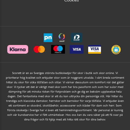
Cookies
Scorett är en av Sveriges största butikskedjor för skor i butik och skor online. Vi
prioriterar hög kvalitet och erbjuder skor som är noggrant utvalda. I vårt breda sortiment
hittar du skor för olika tillfällen och stilar. Vi värnar dessutom om komfort när det gäller
skor. Vi tycker att det är viktigt med skor som har bra passform och som har sulor med
dämpning för att minska risken för fotproblem och ge dig en bekväm upplevelse hela
dagen. Det fantastiska med skor är att du kan uttrycka din personliga stil. Här hittar du
trendiga och klassiska damskor, herrskor och barnskor för varje tillfälle. Vi erbjuder även
ett sortiment av skovård, skotillbehör, accessoarer och kläder för dam och herr. Som
första skokedja i Sverige har vi även ett heminredningssortiment. Vår personal är kunnig
och vår kundservice har vi fått utmärkelser. Hos oss kan du vara säker på att få svar på
dina frågor och få hjälp med att hitta rätt skor för dina behov.