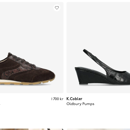
Pris
:
1 700 kr
1 700 kr
K.Cobler
s
Oldbury Pumps