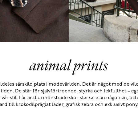
animal prints
deles särskild plats i modevärlden. Det är något med de vil
r tiden. De står för självförtroende, styrka och lekfullhet – e
 i vår stil. I år är djurmönstrade skor starkare än någonsin, och 
rd till krokodilpräglat läder, grafisk zebra och exklusivt pony 