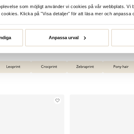
upplevelse som möjligt använder vi cookies på vår webbplats. Vi 
trade skor är att de aldrig blir omoderna. De är lika aktuel
ookies. Klicka på "Visa detaljer" för att läsa mer och anpassa d
 i form av olika material, färgnyanser och silhuetter. Upptäc
noggrant utvalda djurmönstrade skor.
ndiga
Anpassa urval
Leoprint
Crocprint
Zebraprint
Pony hair