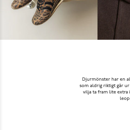
Djurmönster har en all
som aldrig riktigt går u
vilja ta fram lite extra
leopa