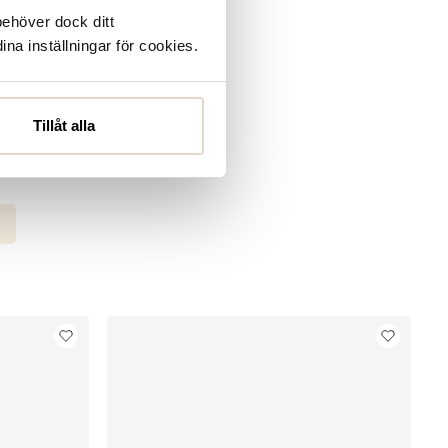
behöver dock ditt
la säsong efter säsong,
ina inställningar för cookies.
k vårt sortiment med
Tillåt alla