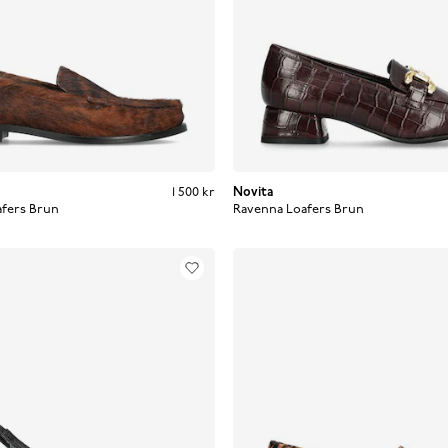
Pris
:
1 500 kr
1 500 kr
Novita
fers
Brun
Ravenna Loafers
Brun