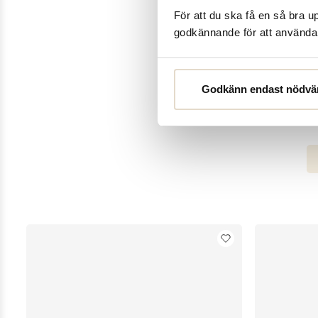
För att du ska få en så bra 
Det bästa med djurmöns
godkännande för att använda c
men får nya uttryck
Godkänn endast nödvä