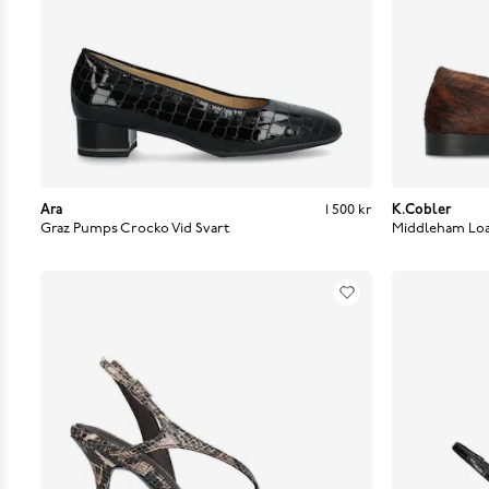
Ara
Pris
:
1 500 kr
1 500 kr
K.Cobler
Graz Pumps Crocko Vid
Svart
Middleham Loa