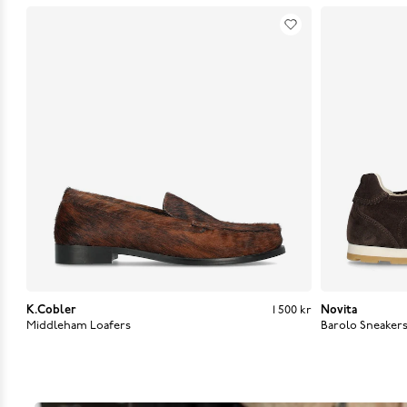
K.Cobler
Pris
:
1 500 kr
1 500 kr
Novita
Middleham Loafers
Barolo Sneaker