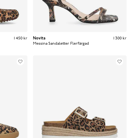
Pris
:
1 450 kr
1 450 kr
Novita
Pris
:
1 300 kr
1 300 kr
Messina Sandaletter
Flerfärgad