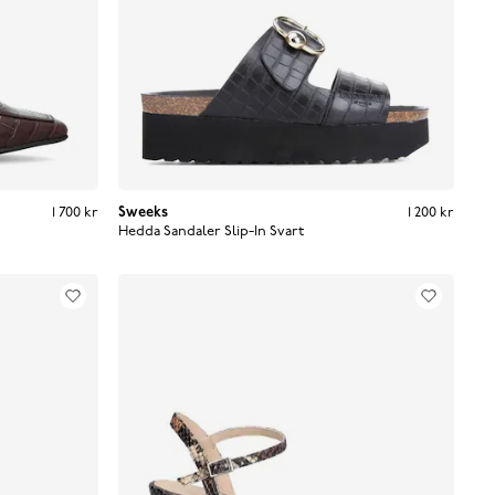
Pris
:
1 700 kr
1 700 kr
Sweeks
Pris
:
1 200 kr
1 200 kr
Hedda Sandaler Slip-In
Svart