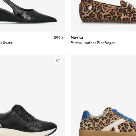
Pris
:
899 kr
899 kr
Novita
s
Svart
Parma Loafers
Flerfärgad