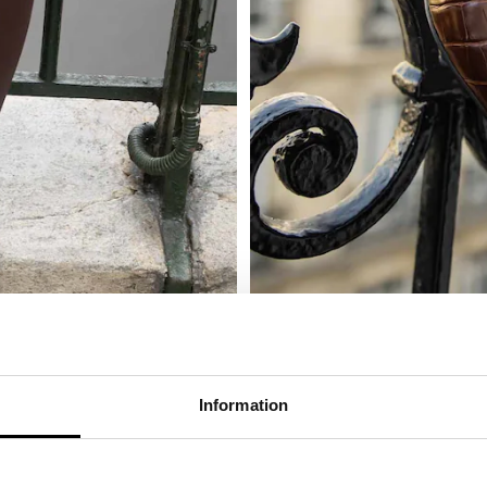
Information
en vild look