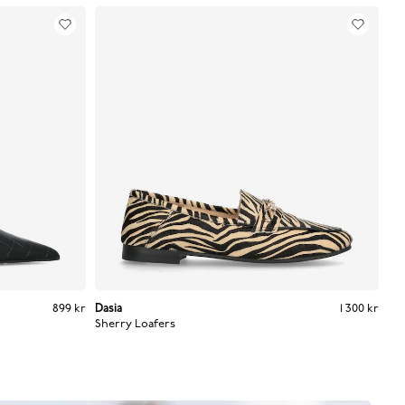
Pris
:
899 kr
899 kr
Dasia
Pris
:
1 300 kr
1 300 kr
Sherry Loafers