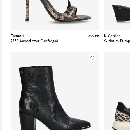
Tamaris
Pris
:
899 kr
899 kr
K.Cobler
28321 Sandaletter
Flerfärgad
Oldbury Pump