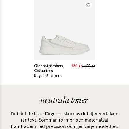
Current price
:
980 kr
Previous price
:
Glennströmberg
980 kr
1 400 kr
1 400 kr
Collection
Rugani Sneakers
neutrala toner
Det är i de ljusa färgerna skornas detaljer verkligen
får leva. Sömmar, former och materialval
framträder med precision och ger varje modell ett