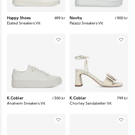
Happy Shoes
Pris
:
699 kr
699 kr
Novita
Pris
:
1 900 kr
1 900 kr
Elated Sneakers
Vit
Palazzi Sneakers
Vit
K.Cobler
Pris
:
1 300 kr
1 300 kr
K.Cobler
Pris
:
799 kr
799 kr
Anaheim Sneakers
Vit
Chorley Sandaletter
Vit