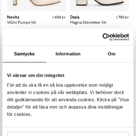
Novita
Pris
:
1 400 kr
1 400 kr
Dasia
Pris
:
1 700 kr
1 700 kr
Villini Pumps
Vit
Magna Stövletter
Vit
Samtycke
Information
Om
Vi värnar om din integritet
För att du ska få en så bra upplevelse som möjligt
använder vi cookies på vår webbplats. Vi behöver dock
Skechers
Pris
:
1 500 kr
1 500 kr
Adidas
Pris
:
999 kr
999 kr
ditt godkännande för att använda cookies. Klicka på "Visa
232700 Arch Fit 2.0
Advantage 2.0 Sneakers
Vit
detaljer" för att läsa mer och anpassa dina inställningar
Sneakers
Vit
för cookies.