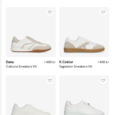
Dasia
Pris
:
1 400 kr
1 400 kr
K.Cobler
Pris
:
1 400 kr
1 400 kr
Calluna Sneakers
Vit
Sageston Sneakers
Vit