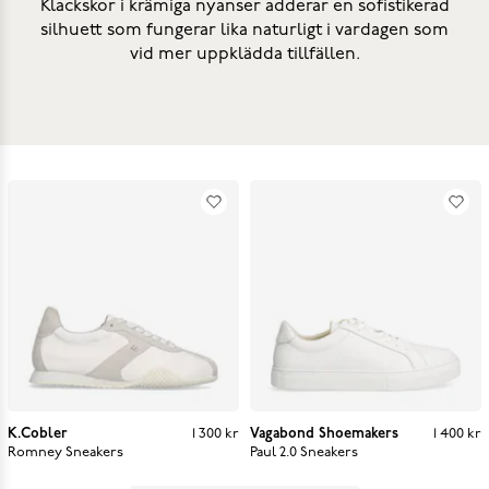
Klackskor i krämiga nyanser adderar en sofistikerad
silhuett som fungerar lika naturligt i vardagen som
vid mer uppklädda tillfällen.
K.Cobler
Pris
:
1 300 kr
1 300 kr
Vagabond Shoemakers
Pris
:
1 400 kr
1 400 kr
Romney Sneakers
Paul 2.0 Sneakers