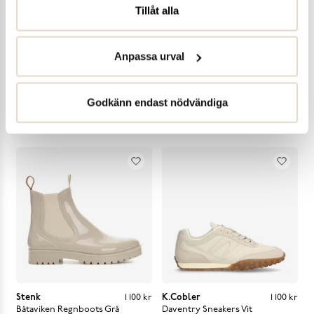
Tillåt alla
Anpassa urval
Godkänn endast nödvändiga
Legend
Pris
:
1 500 kr
1 500 kr
Legend
Pris
:
1 500 kr
1 500 kr
Asher Sneakers
Vit
Kane Sneakers
Vit
Stenk
Pris
:
1 100 kr
1 100 kr
K.Cobler
Pris
:
1 100 kr
1 100 kr
Båtaviken Regnboots
Grå
Daventry Sneakers
Vit