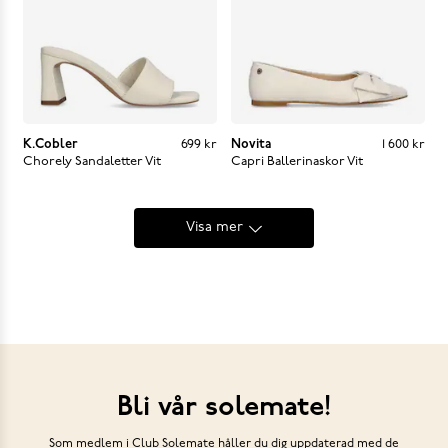
K.Cobler
Pris
:
699 kr
699 kr
Novita
Pris
:
1 600 kr
1 600 kr
Chorely Sandaletter
Vit
Capri Ballerinaskor
Vit
Visa mer
Bli vår solemate!
Som medlem i Club Solemate håller du dig uppdaterad med de