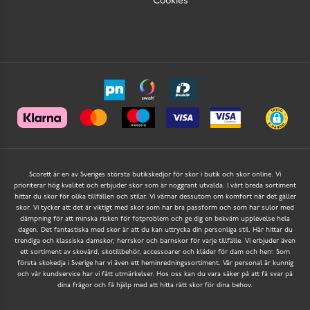
Cookies
Scorett är en av Sveriges största butikskedjor för skor i butik och skor online. Vi
prioriterar hög kvalitet och erbjuder skor som är noggrant utvalda. I vårt breda sortiment
hittar du skor för olika tillfällen och stilar. Vi värnar dessutom om komfort när det gäller
skor. Vi tycker att det är viktigt med skor som har bra passform och som har sulor med
dämpning för att minska risken för fotproblem och ge dig en bekväm upplevelse hela
dagen. Det fantastiska med skor är att du kan uttrycka din personliga stil. Här hittar du
trendiga och klassiska damskor, herrskor och barnskor för varje tillfälle. Vi erbjuder även
ett sortiment av skovård, skotillbehör, accessoarer och kläder för dam och herr. Som
första skokedja i Sverige har vi även ett heminredningssortiment. Vår personal är kunnig
och vår kundservice har vi fått utmärkelser. Hos oss kan du vara säker på att få svar på
dina frågor och få hjälp med att hitta rätt skor för dina behov.