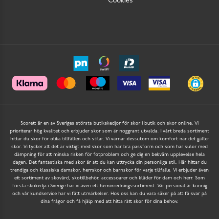
Cookies
Scorett är en av Sveriges största butikskedjor för skor i butik och skor online. Vi
prioriterar hög kvalitet och erbjuder skor som är noggrant utvalda. I vårt breda sortiment
hittar du skor för olika tillfällen och stilar. Vi värnar dessutom om komfort när det gäller
skor. Vi tycker att det är viktigt med skor som har bra passform och som har sulor med
dämpning för att minska risken för fotproblem och ge dig en bekväm upplevelse hela
dagen. Det fantastiska med skor är att du kan uttrycka din personliga stil. Här hittar du
trendiga och klassiska damskor, herrskor och barnskor för varje tillfälle. Vi erbjuder även
ett sortiment av skovård, skotillbehör, accessoarer och kläder för dam och herr. Som
första skokedja i Sverige har vi även ett heminredningssortiment. Vår personal är kunnig
och vår kundservice har vi fått utmärkelser. Hos oss kan du vara säker på att få svar på
dina frågor och få hjälp med att hitta rätt skor för dina behov.