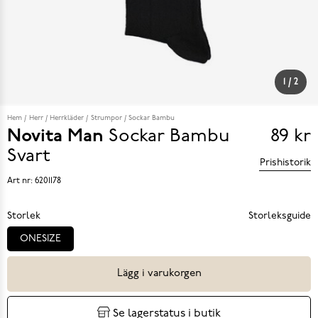
1
/
2
Hem
Herr
Herrkläder
Strumpor
Sockar Bambu
Novita Man
Sockar Bambu
89 kr
Pris
Svart
Prishistorik
89 k
Art nr:
6201178
Storlek
Storleksguide
ONESIZE
Lägg i varukorgen
Se lagerstatus i butik