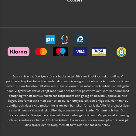
Cookies
Scorett är en av Sveriges största butikskedjor för skor i butik och skor online. Vi
prioriterar hög kvalitet och erbjuder skor som är noggrant utvalda. I vårt breda sortiment
hittar du skor för olika tillfällen och stilar. Vi värnar dessutom om komfort när det gäller
skor. Vi tycker att det är viktigt med skor som har bra passform och som har sulor med
dämpning för att minska risken för fotproblem och ge dig en bekväm upplevelse hela
dagen. Det fantastiska med skor är att du kan uttrycka din personliga stil. Här hittar du
trendiga och klassiska damskor, herrskor och barnskor för varje tillfälle. Vi erbjuder även
ett sortiment av skovård, skotillbehör, accessoarer och kläder för dam och herr. Som
första skokedja i Sverige har vi även ett heminredningssortiment. Vår personal är kunnig
och vår kundservice har vi fått utmärkelser. Hos oss kan du vara säker på att få svar på
dina frågor och få hjälp med att hitta rätt skor för dina behov.