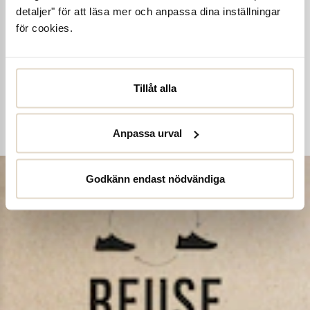
detaljer" för att läsa mer och anpassa dina inställningar
Ta hand om dina skor
för cookies.
Våra noggrant utvalda skovårdsprodukter är skapade för att
förlänga livslängden på dina skor samtidigt som de behåller
deras ursprungliga skönhet. Från rengöring och återfuktning till
Tillåt alla
skydd mot väder och slitage – vi har allt kan tänkas behöva.
Köp skovård
Anpassa urval
Godkänn endast nödvändiga