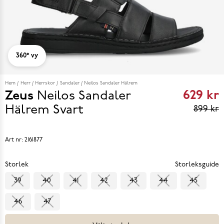
360° vy
Hem
Herr
Herrskor
Sandaler
Neilos Sandaler Hälrem
629 kr
Zeus
Neilos Sandaler
Curren
Hälrem
Svart
899 kr
price
629 kr
P
Art nr:
2161877
eviou
Storlek
Storleksguide
price
39
40
41
42
43
44
45
899 k
46
47