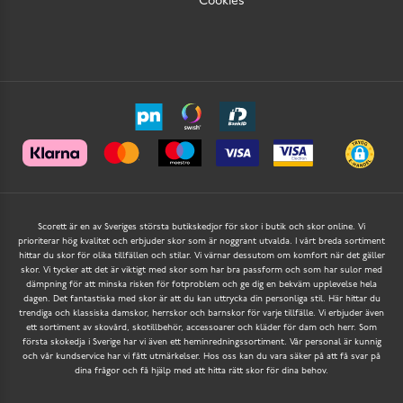
Cookies
Scorett är en av Sveriges största butikskedjor för skor i butik och skor online. Vi
prioriterar hög kvalitet och erbjuder skor som är noggrant utvalda. I vårt breda sortiment
hittar du skor för olika tillfällen och stilar. Vi värnar dessutom om komfort när det gäller
skor. Vi tycker att det är viktigt med skor som har bra passform och som har sulor med
dämpning för att minska risken för fotproblem och ge dig en bekväm upplevelse hela
dagen. Det fantastiska med skor är att du kan uttrycka din personliga stil. Här hittar du
trendiga och klassiska damskor, herrskor och barnskor för varje tillfälle. Vi erbjuder även
ett sortiment av skovård, skotillbehör, accessoarer och kläder för dam och herr. Som
första skokedja i Sverige har vi även ett heminredningssortiment. Vår personal är kunnig
och vår kundservice har vi fått utmärkelser. Hos oss kan du vara säker på att få svar på
dina frågor och få hjälp med att hitta rätt skor för dina behov.