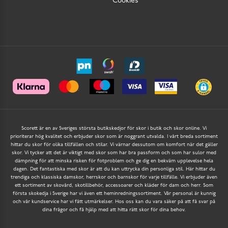
Cookies
Scorett är en av Sveriges största butikskedjor för skor i butik och skor online. Vi
prioriterar hög kvalitet och erbjuder skor som är noggrant utvalda. I vårt breda sortiment
hittar du skor för olika tillfällen och stilar. Vi värnar dessutom om komfort när det gäller
skor. Vi tycker att det är viktigt med skor som har bra passform och som har sulor med
dämpning för att minska risken för fotproblem och ge dig en bekväm upplevelse hela
dagen. Det fantastiska med skor är att du kan uttrycka din personliga stil. Här hittar du
trendiga och klassiska damskor, herrskor och barnskor för varje tillfälle. Vi erbjuder även
ett sortiment av skovård, skotillbehör, accessoarer och kläder för dam och herr. Som
första skokedja i Sverige har vi även ett heminredningssortiment. Vår personal är kunnig
och vår kundservice har vi fått utmärkelser. Hos oss kan du vara säker på att få svar på
dina frågor och få hjälp med att hitta rätt skor för dina behov.