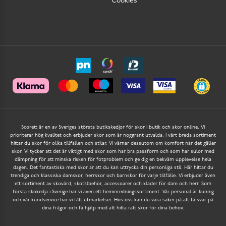
Cookies
Scorett är en av Sveriges största butikskedjor för skor i butik och skor online. Vi
prioriterar hög kvalitet och erbjuder skor som är noggrant utvalda. I vårt breda sortiment
hittar du skor för olika tillfällen och stilar. Vi värnar dessutom om komfort när det gäller
skor. Vi tycker att det är viktigt med skor som har bra passform och som har sulor med
dämpning för att minska risken för fotproblem och ge dig en bekväm upplevelse hela
dagen. Det fantastiska med skor är att du kan uttrycka din personliga stil. Här hittar du
trendiga och klassiska damskor, herrskor och barnskor för varje tillfälle. Vi erbjuder även
ett sortiment av skovård, skotillbehör, accessoarer och kläder för dam och herr. Som
första skokedja i Sverige har vi även ett heminredningssortiment. Vår personal är kunnig
och vår kundservice har vi fått utmärkelser. Hos oss kan du vara säker på att få svar på
dina frågor och få hjälp med att hitta rätt skor för dina behov.