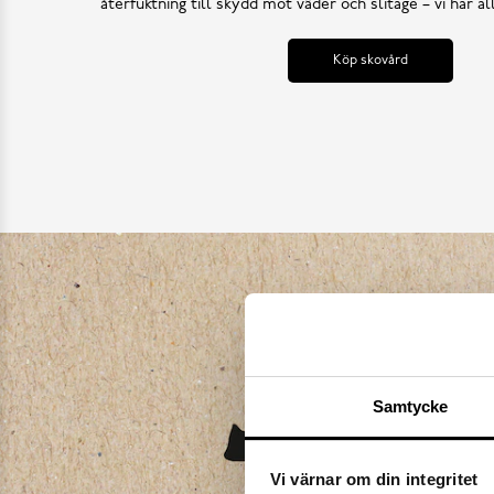
återfuktning till skydd mot väder och slitage – vi har a
Köp skovård
Samtycke
Vi värnar om din integritet