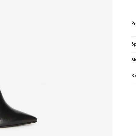
Pr
Sp
Sk
R