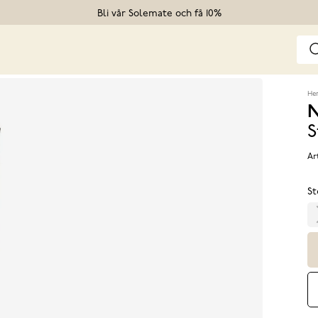
Bli vår Solemate och få 10%
He
N
S
Ar
St