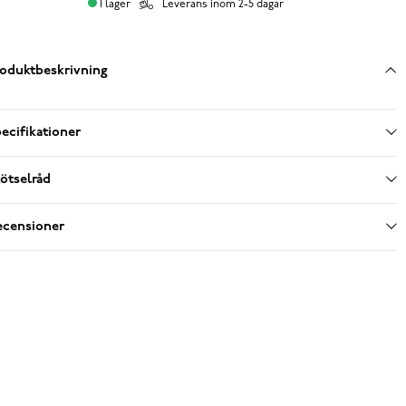
I lager
Leverans inom 2-5 dagar
oduktbeskrivning
ecifikationer
ötselråd
ecensioner