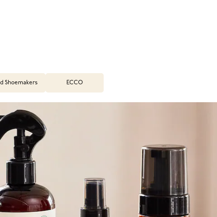
d Shoemakers
ECCO