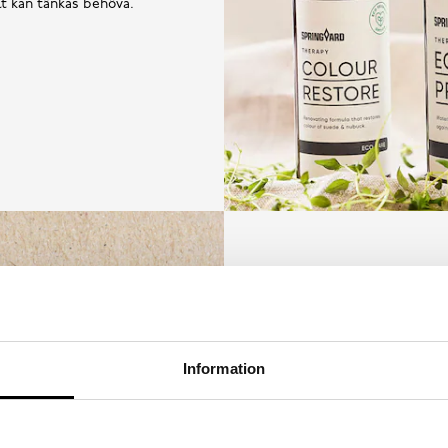
llt kan tänkas behöva.
Information
Utifrån målet att inga skor
mer hållbart synsätt på sk