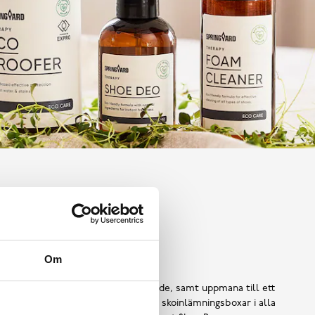
Shoe Reuse
Om
 ska bli till avfall i ett för tidigt skede, samt uppmana till ett
ors användning, har vi introducerat skoinlämningsboxar i alla