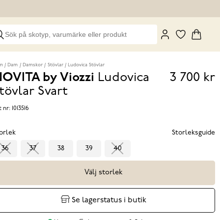
m
Dam
Damskor
Stövlar
Ludovica Stövlar
OVITA by Viozzi
Ludovica
3 700 kr
Pris
tövlar
Svart
3 700 k
t nr:
1013516
orlek
Storleksguide
36
37
38
39
40
Välj storlek
Se lagerstatus i butik