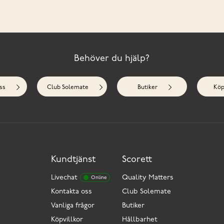
Behöver du hjälp?
ss
Club Solemate
Butiker
Köp
Kundtjänst
Scorett
Livechat
Quality Matters
Online
Kontakta oss
Club Solemate
Vanliga frågor
Butiker
Köpvillkor
Hållbarhet