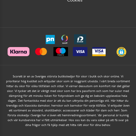
Cookies
Scorett är en av Sveriges största butikskedjor för skor i butik och skor online. Vi
prioriterar hög kvalitet och erbjuder skor som är noggrant utvalda. I vårt breda sortiment
hittar du skor för olika tillfällen och stilar. Vi värnar dessutom om komfort när det gäller
skor. Vi tycker att det är viktigt med skor som har bra passform och som har sulor med
dämpning för att minska risken för fotproblem och ge dig en bekväm upplevelse hela
dagen. Det fantastiska med skor är att du kan uttrycka din personliga stil. Här hittar du
trendiga och klassiska damskor, herrskor och barnskor för varje tillfälle. Vi erbjuder även
ett sortiment av skovård, skotillbehör, accessoarer och kläder för dam och herr. Som
första skokedja i Sverige har vi även ett heminredningssortiment. Vår personal är kunnig
och vår kundservice har vi fått utmärkelser. Hos oss kan du vara säker på att få svar på
dina frågor och få hjälp med att hitta rätt skor för dina behov.