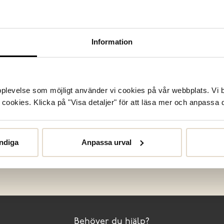
Information
Bli vår solemate!
upplevelse som möjligt använder vi cookies på vår webbplats. Vi 
Som medlem i Club Solemate håller du dig uppdaterad med de
ookies. Klicka på "Visa detaljer" för att läsa mer och anpassa d
senaste nyheterna, får tillgång till exklusiva kampanjer och
bonuspoäng på allt du handlar. Som välkomstgåva ger vi dig
10% rabatt
på ett köp.
ndiga
Anpassa urval
Bli medlem
Behöver du hjälp?