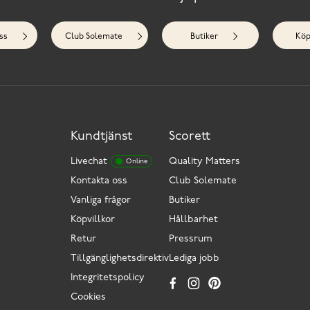
ss
Club Solemate
Butiker
Köp
Kundtjänst
Scorett
Livechat
Quality Matters
Online
Kontakta oss
Club Solemate
Vanliga frågor
Butiker
Köpvillkor
Hållbarhet
Retur
Pressrum
Tillgänglighetsdirektiv
Lediga jobb
Integritetspolicy
Cookies