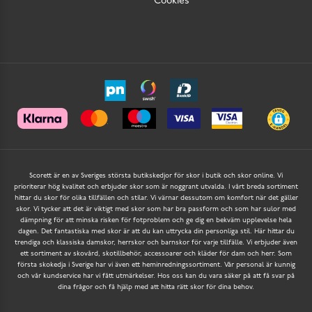
Cookies
Scorett är en av Sveriges största butikskedjor för skor i butik och skor online. Vi
prioriterar hög kvalitet och erbjuder skor som är noggrant utvalda. I vårt breda sortiment
hittar du skor för olika tillfällen och stilar. Vi värnar dessutom om komfort när det gäller
skor. Vi tycker att det är viktigt med skor som har bra passform och som har sulor med
dämpning för att minska risken för fotproblem och ge dig en bekväm upplevelse hela
dagen. Det fantastiska med skor är att du kan uttrycka din personliga stil. Här hittar du
trendiga och klassiska damskor, herrskor och barnskor för varje tillfälle. Vi erbjuder även
ett sortiment av skovård, skotillbehör, accessoarer och kläder för dam och herr. Som
första skokedja i Sverige har vi även ett heminredningssortiment. Vår personal är kunnig
och vår kundservice har vi fått utmärkelser. Hos oss kan du vara säker på att få svar på
dina frågor och få hjälp med att hitta rätt skor för dina behov.