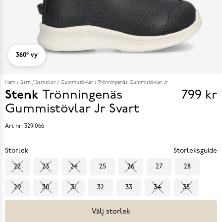
360° vy
Hem
Barn
Barnskor
Gummistövlar
Trönningenäs Gummistövlar Jr
Stenk
Trönningenäs
799 kr
Pris
Gummistövlar Jr
Svart
799 k
Art nr:
3291066
Storlek
Storleksguide
22
23
24
25
26
27
28
29
30
31
32
33
34
35
Välj storlek