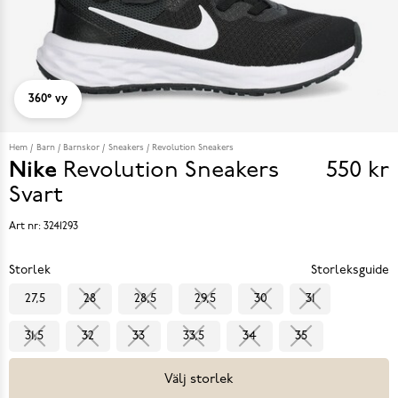
360° vy
Hem
Barn
Barnskor
Sneakers
Revolution Sneakers
Nike
Revolution Sneakers
550 kr
Pris
Svart
550 k
Art nr:
3241293
Storlek
Storleksguide
27,5
28
28,5
29,5
30
31
31,5
32
33
33,5
34
35
Välj storlek