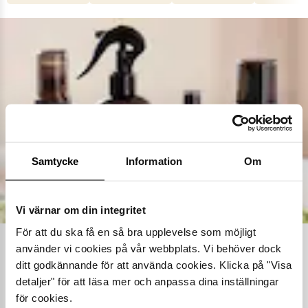
Samtycke
Information
Om
Vi värnar om din integritet
För att du ska få en så bra upplevelse som möjligt
använder vi cookies på vår webbplats. Vi behöver dock
Ta hand om dina skor
ditt godkännande för att använda cookies. Klicka på "Visa
detaljer" för att läsa mer och anpassa dina inställningar
Våra noggrant utvalda skovårdsprodukter är skapade för att
förlänga livslängden på dina skor samtidigt som de behåller
för cookies.