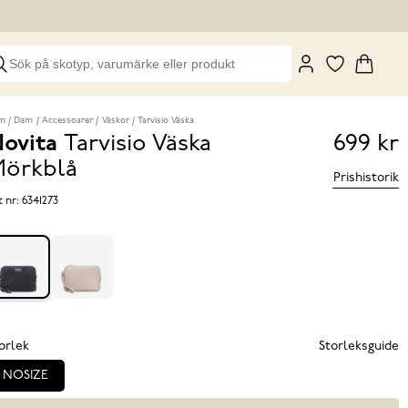
m
Dam
Accessoarer
Väskor
Tarvisio Väska
ovita
Tarvisio Väska
699 kr
Pris
örkblå
Prishistorik
699 k
t nr:
6341273
orlek
Storleksguide
NOSIZE