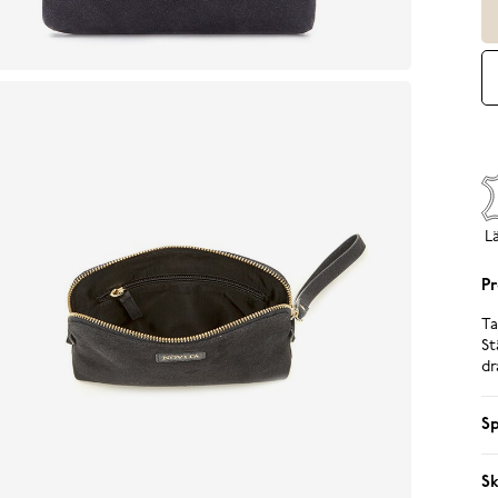
L
Pr
Ta
St
dr
Sp
Sk