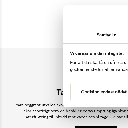
Samtycke
Dasia
K.Cobler
Vi värnar om din integritet
För att du ska få en så bra 
godkännande för att använda c
Ta hand om dina sk
Godkänn endast nödvä
Våra noggrant utvalda skovårdsprodukter är skapade för att f
skor samtidigt som de behåller deras ursprungliga skönh
återfuktning till skydd mot väder och slitage – vi har a