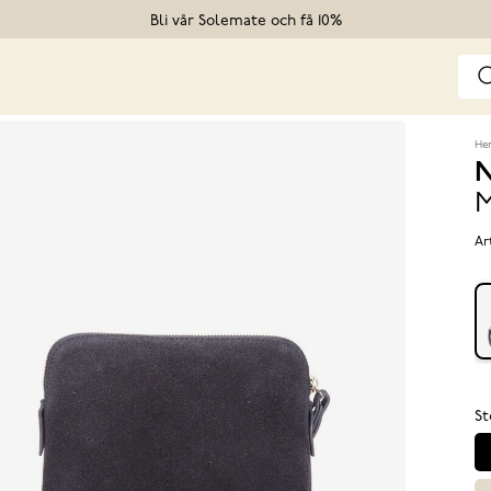
Bli vår Solemate och få 10%
He
N
M
Ar
St