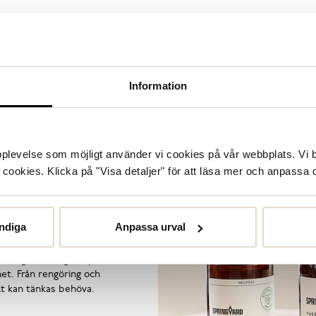
Populära varumärken
Information
Novita
Sweeks
STENK
Vagabon
upplevelse som möjligt använder vi cookies på vår webbplats. Vi 
ookies. Klicka på "Visa detaljer" för att läsa mer och anpassa d
or
ndiga
Anpassa urval
örlänga livslängden på dina
et. Från rengöring och
llt kan tänkas behöva.