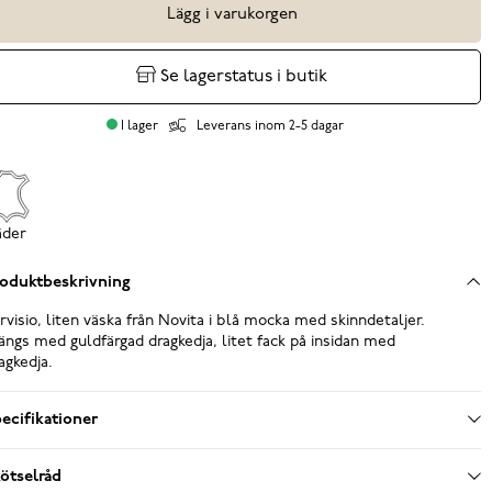
Lägg i varukorgen
Se lagerstatus i butik
I lager
Leverans inom 2-5 dagar
äder
oduktbeskrivning
rvisio, liten väska från Novita i blå mocka med skinndetaljer.
ängs med guldfärgad dragkedja, litet fack på insidan med
agkedja.
ecifikationer
ötselråd