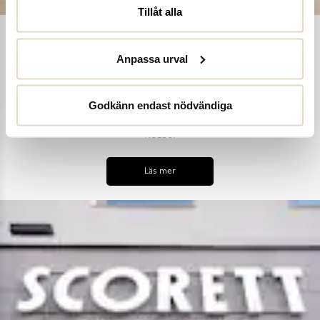
Tillåt alla
Shoe Reuse
Anpassa urval
Utifrån målet att inga skor ska bli till avfall i ett för tidigt
skede, samt uppmana till ett mer hållbart synsätt på skors
Godkänn endast nödvändiga
användning, har vi introducerat skoinlämningsboxar i alla våra
butiker. Detta är en del av vårt hållbarhetskoncept Shoe
Reuse.
Läs mer