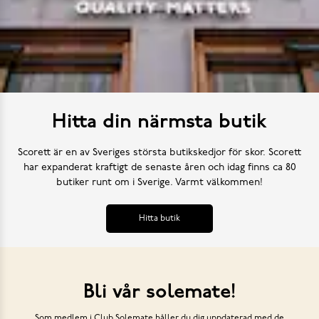
Hitta din närmsta butik
Scorett är en av Sveriges största butikskedjor för skor. Scorett
har expanderat kraftigt de senaste åren och idag finns ca 80
butiker runt om i Sverige. Varmt välkommen!
Hitta butik
Bli vår solemate!
Som medlem i Club Solemate håller du dig uppdaterad med de