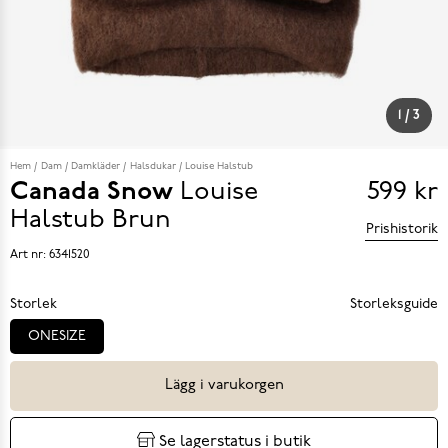
1
/
3
Hem
Dam
Damkläder
Halsdukar
Louise Halstub
Canada Snow
Louise
599 kr
Pris
Halstub
Brun
Prishistorik
599 k
Art nr:
6341520
Storlek
Storleksguide
ONESIZE
Lägg i varukorgen
Se lagerstatus i butik