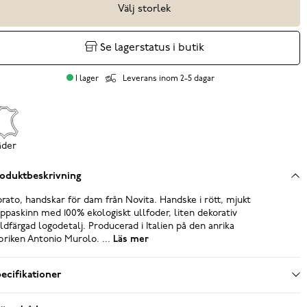
Välj storlek
Se lagerstatus i butik
I lager
Leverans inom 2-5 dagar
äder
oduktbeskrivning
rato, handskar för dam från Novita. Handske i rött, mjukt
ppaskinn med 100% ekologiskt ullfoder, liten dekorativ
ldfärgad logodetalj. Producerad i Italien på den anrika
briken Antonio Murolo. ...
Läs mer
ecifikationer