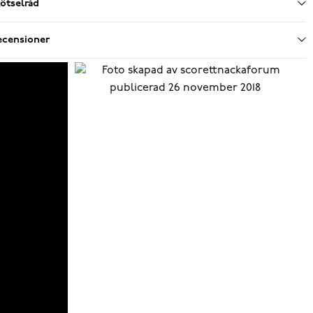
ötselråd
ecensioner