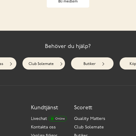
Bli medlem
Behöver du hjälp?
ss
Club Solemate
Butiker
Köp
Kundtjänst
Scorett
Livechat
Quality Matters
Online
Kontakta oss
Club Solemate
Vanliga frågor
Butiker