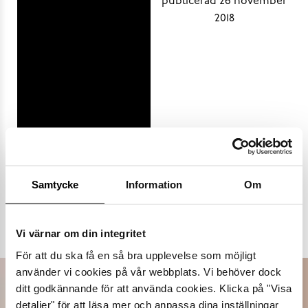
Samtycke
Information
Om
Populära varumärken
Dasia
K.Cobler
Novita
Sweek
Vi värnar om din integritet
För att du ska få en så bra upplevelse som möjligt
använder vi cookies på vår webbplats. Vi behöver dock
ditt godkännande för att använda cookies. Klicka på "Visa
detaljer" för att läsa mer och anpassa dina inställningar