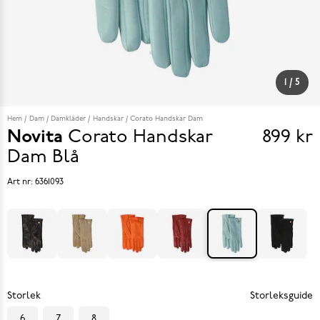
1
/
5
Hem
Dam
Damkläder
Handskar
Corato Handskar Dam
Novita
Corato Handskar
899 kr
Pris
Dam
Blå
899 k
Art nr:
6361093
Storlek
Storleksguide
6
7
8