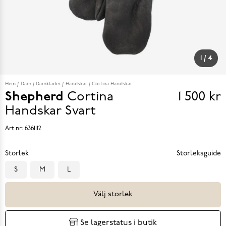
1
/
4
Hem
Dam
Damkläder
Handskar
Cortina Handskar
Shepherd
Cortina
1 500 kr
Pris
Handskar
Svart
1 500 k
Art nr:
6361112
Storlek
Storleksguide
S
M
L
Välj storlek
Se lagerstatus i butik