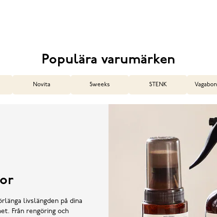
Populära varumärken
Novita
Sweeks
STENK
Vagabon
or
örlänga livslängden på dina
et. Från rengöring och