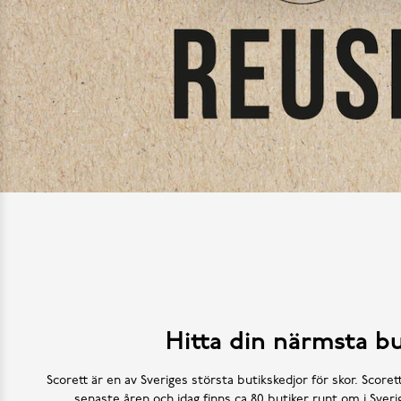
Hitta din närmsta bu
Scorett är en av Sveriges största butikskedjor för skor. Scoret
senaste åren och idag finns ca 80 butiker runt om i Sve