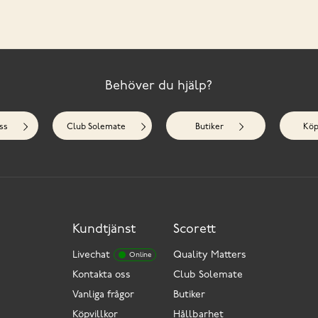
Behöver du hjälp?
ss
Club Solemate
Butiker
Köp
Kundtjänst
Scorett
Livechat
Quality Matters
Online
Kontakta oss
Club Solemate
Vanliga frågor
Butiker
Köpvillkor
Hållbarhet