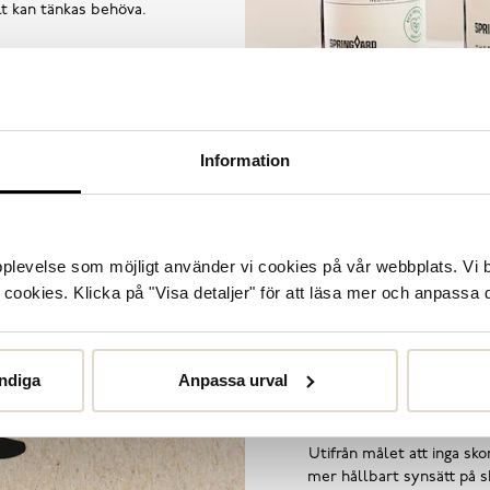
llt kan tänkas behöva.
Information
upplevelse som möjligt använder vi cookies på vår webbplats. Vi 
ookies. Klicka på "Visa detaljer" för att läsa mer och anpassa d
ndiga
Anpassa urval
Utifrån målet att inga skor
mer hållbart synsätt på sk