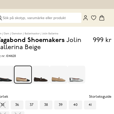
m
Dam
Damskor
Ballerinaskor
Jolin Ballerina
agabond Shoemakers
Jolin
999 kr
Pris
allerina
Beige
999 k
t nr:
1041628
orlek
Storleksguide
35
36
37
38
39
40
41