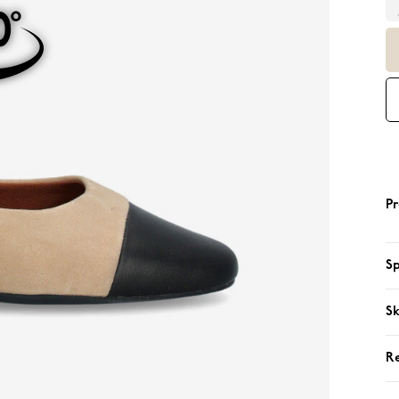
Pr
Sp
Sk
R