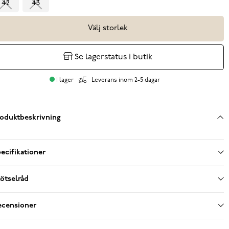
42
43
Välj storlek
Se lagerstatus i butik
I lager
Leverans inom 2-5 dagar
oduktbeskrivning
ecifikationer
ötselråd
ecensioner