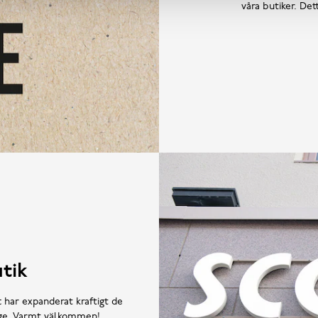
våra butiker. De
tik
t har expanderat kraftigt de
rige. Varmt välkommen!