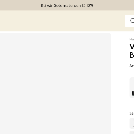
Bli vår Solemate och få 10%
He
V
B
Ar
St