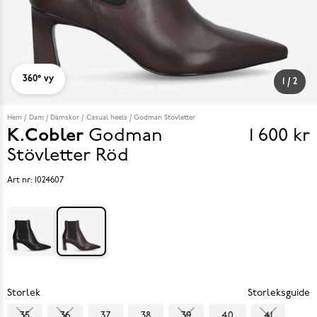
360° vy
1
/
2
Hem
Dam
Damskor
Casual heels
Godman Stövletter
K.Cobler
Godman
1 600 kr
Pris
Stövletter
Röd
1 600 k
Art nr:
1024607
Storlek
Storleksguide
35
36
37
38
39
40
41