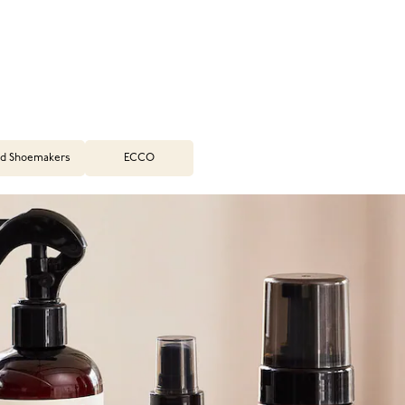
d Shoemakers
ECCO