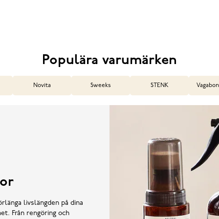
Populära varumärken
Novita
Sweeks
STENK
Vagabon
or
örlänga livslängden på dina
et. Från rengöring och