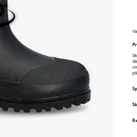
Va
Pr
Sk
de
cm
på
Sp
Sk
R