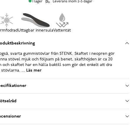
I lager
Leverans inom 2-5 dagar
rmfodrad
Uttagbar innersula
Vattentät
oduktbeskrivning
også, svarta gummistövlar från STENK. Skaftet i neopren gör
nna stövel mjuk och följsam på benet, skafthöjden är ca 20
 och skaftet har en hälla baktill som gör det enkelt att dra
 stövlarna. ...
Läs mer
ecifikationer
ötselråd
ecensioner