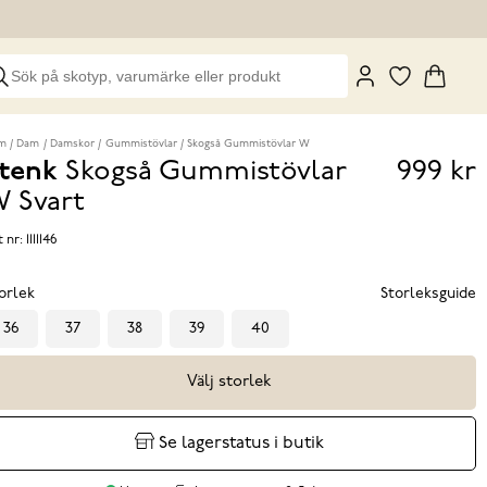
m
Dam
Damskor
Gummistövlar
Skogså Gummistövlar W
tenk
Skogså Gummistövlar
999 kr
Pris
W
Svart
999 k
t nr:
1111146
orlek
Storleksguide
36
37
38
39
40
Välj storlek
Se lagerstatus i butik