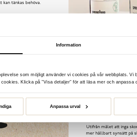
llt kan tänkas behöva.
Information
upplevelse som möjligt använder vi cookies på vår webbplats. Vi 
ookies. Klicka på "Visa detaljer" för att läsa mer och anpassa d
ndiga
Anpassa urval
Utifrån målet att inga skor
mer hållbart synsätt på sk