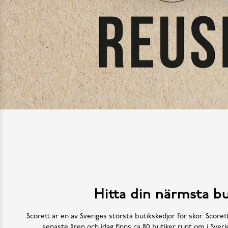
Hitta din närmsta bu
Scorett är en av Sveriges största butikskedjor för skor. Scoret
senaste åren och idag finns ca 80 butiker runt om i Sve