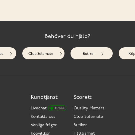
Behöver du hjälp?
ss
Club Solemate
Butiker
Köp
Kundtjänst
Scorett
Livechat
Quality Matters
Online
Kontakta oss
Club Solemate
Vanliga frågor
Butiker
Köpvillkor
Hållbarhet