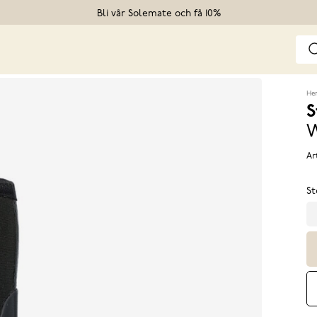
Bli vår Solemate och få 10%
He
S
Ar
St