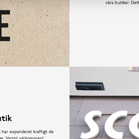
våra butiker. De
tik
t har expanderat kraftigt de
rige. Varmt välkommen!