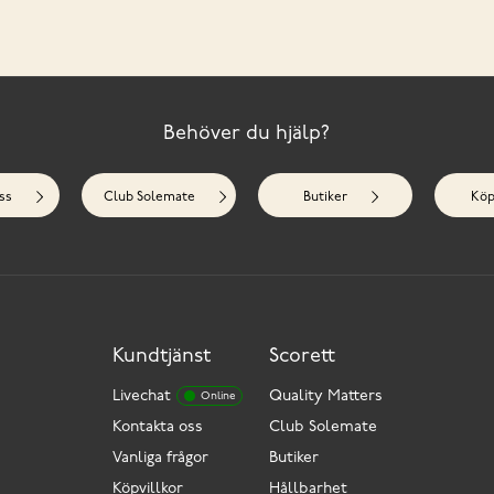
Behöver du hjälp?
ss
Club Solemate
Butiker
Köp
Kundtjänst
Scorett
Livechat
Quality Matters
Online
Kontakta oss
Club Solemate
Vanliga frågor
Butiker
Köpvillkor
Hållbarhet