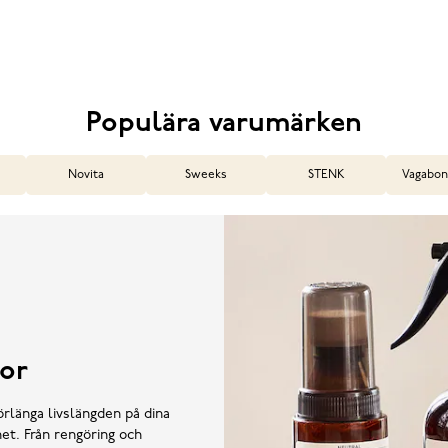
Populära varumärken
Novita
Sweeks
STENK
Vagabon
or
örlänga livslängden på dina
et. Från rengöring och