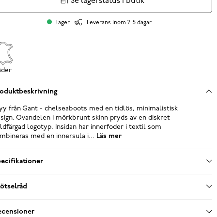
Se lagerstatus i butik
I lager
Leverans inom 2-5 dagar
äder
oduktbeskrivning
yy från Gant - chelseaboots med en tidlös, minimalistisk
sign. Ovandelen i mörkbrunt skinn pryds av en diskret
ldfärgad logotyp. Insidan har innerfoder i textil som
mbineras med en innersula i...
Läs mer
ecifikationer
ötselråd
ecensioner