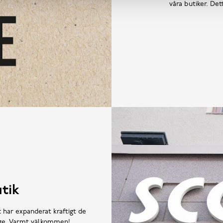
våra butiker. De
tik
t har expanderat kraftigt de
rige. Varmt välkommen!