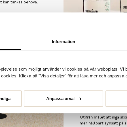
llt kan tänkas behöva.
Information
upplevelse som möjligt använder vi cookies på vår webbplats. Vi 
ookies. Klicka på "Visa detaljer" för att läsa mer och anpassa d
ndiga
Anpassa urval
Utifrån målet att inga skor
mer hållbart synsätt på sk