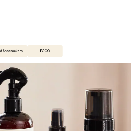
d Shoemakers
ECCO