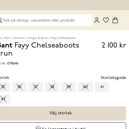
m
Dam
Damskor
Kängor & Boots
Fayy Chelseaboots
ant
Fayy Chelseaboots
2 100 kr
Pris
run
2 100 k
t nr:
1076646
orlek
Storleksguide
35
36
37
38
39
40
41
42
Välj storlek