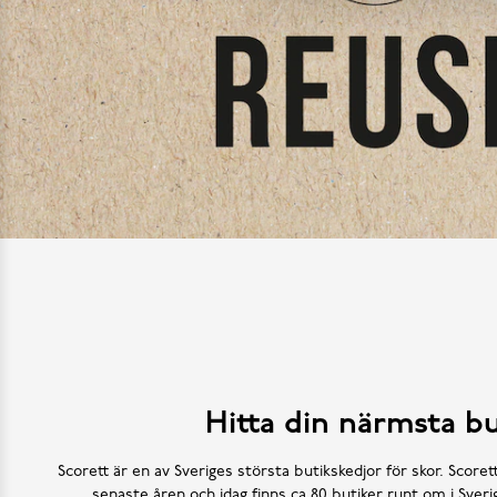
Hitta din närmsta bu
Scorett är en av Sveriges största butikskedjor för skor. Scoret
senaste åren och idag finns ca 80 butiker runt om i Sve