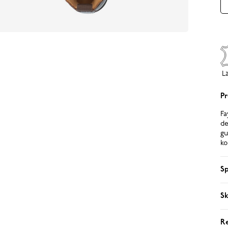
L
Pr
Fa
de
gu
ko
Sp
Sk
R