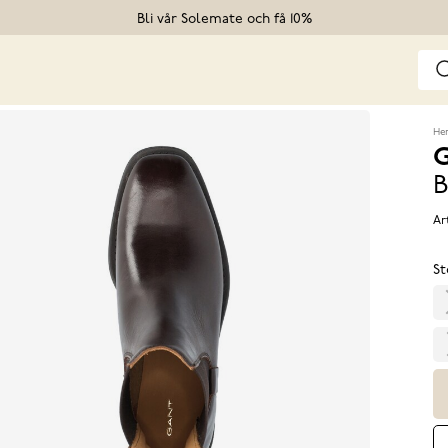
Bli vår Solemate och få 10%
He
G
B
Ar
St