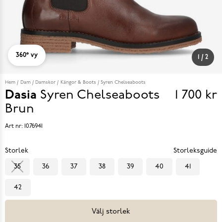
360° vy
1
/
2
Hem
Dam
Damskor
Kängor & Boots
Syren Chelseaboots
Dasia
Syren Chelseaboots
1 700 kr
Pris
Brun
1 700 k
Art nr:
1076941
Storlek
Storleksguide
35
36
37
38
39
40
41
42
Välj storlek