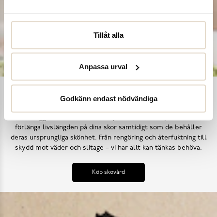
Tillåt alla
Anpassa urval
Ta hand om dina skor
Godkänn endast nödvändiga
Våra noggrant utvalda skovårdsprodukter är skapade för att
förlänga livslängden på dina skor samtidigt som de behåller
deras ursprungliga skönhet. Från rengöring och återfuktning till
skydd mot väder och slitage – vi har allt kan tänkas behöva.
Köp skovård