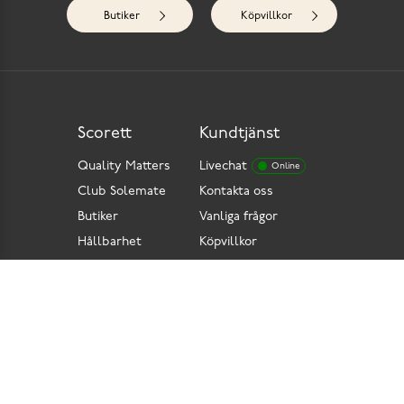
Butiker
Köpvillkor
Scorett
Kundtjänst
Quality Matters
Livechat
Online
Club Solemate
Kontakta oss
Butiker
Vanliga frågor
Hållbarhet
Köpvillkor
Pressrum
Retur
Lediga jobb
Tillgänglighetsdirektiv
Integritetspolicy
Cookies