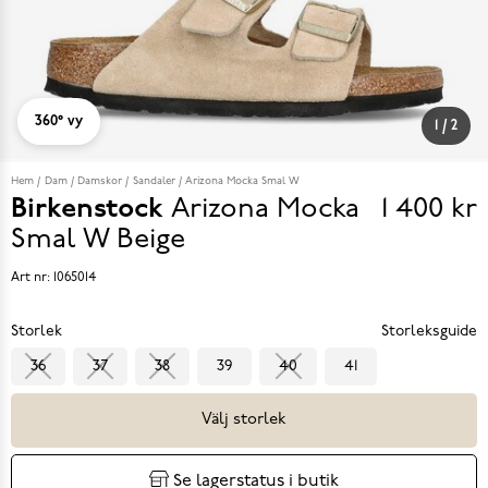
360° vy
1
/
2
Hem
Dam
Damskor
Sandaler
Arizona Mocka Smal W
Birkenstock
Arizona Mocka
1 400 kr
Pris
Smal W
Beige
1 400 k
Art nr:
1065014
Storlek
Storleksguide
36
37
38
39
40
41
Välj storlek
Se lagerstatus i butik